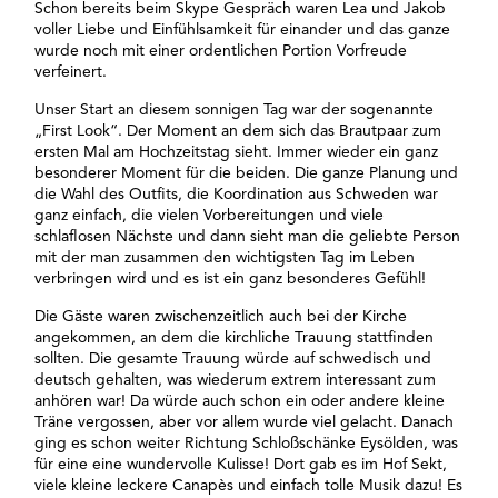
Schon bereits beim Skype Gespräch waren Lea und Jakob
voller Liebe und Einfühlsamkeit für einander und das ganze
wurde noch mit einer ordentlichen Portion Vorfreude
verfeinert.
Unser Start an diesem sonnigen Tag war der sogenannte
„First Look“. Der Moment an dem sich das Brautpaar zum
ersten Mal am Hochzeitstag sieht. Immer wieder ein ganz
besonderer Moment für die beiden. Die ganze Planung und
die Wahl des Outfits, die Koordination aus Schweden war
ganz einfach, die vielen Vorbereitungen und viele
schlaflosen Nächste und dann sieht man die geliebte Person
mit der man zusammen den wichtigsten Tag im Leben
verbringen wird und es ist ein ganz besonderes Gefühl!
Die Gäste waren zwischenzeitlich auch bei der Kirche
angekommen, an dem die kirchliche Trauung stattfinden
sollten. Die gesamte Trauung würde auf schwedisch und
deutsch gehalten, was wiederum extrem interessant zum
anhören war! Da würde auch schon ein oder andere kleine
Träne vergossen, aber vor allem wurde viel gelacht. Danach
ging es schon weiter Richtung Schloßschänke Eysölden, was
für eine eine wundervolle Kulisse! Dort gab es im Hof Sekt,
viele kleine leckere Canapès und einfach tolle Musik dazu! Es