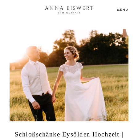
MENU
HOME
PORTFOLIO
HOCHZEITSREPORTAGEN
INFO/PREISE
BLOG
KONTAKT
Schloßschänke Eysölden Hochzeit |