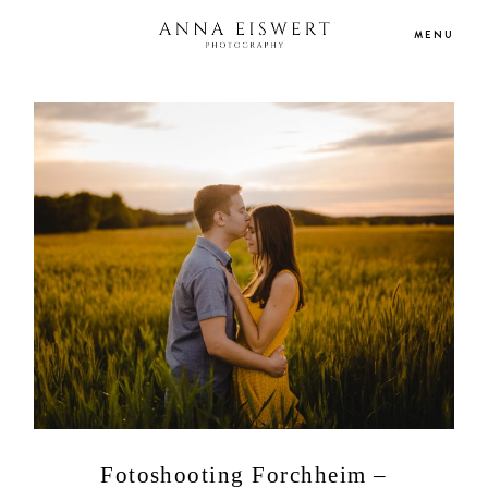
MENU
HOME
PORTFOLIO
HOCHZEITSREPORTAGEN
INFO/PREISE
BLOG
KONTAKT
Fotoshooting Forchheim –