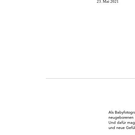
23. Mai 2021
Als Babyfotogra
neugeborenen B
Und dafür mag 
und neue Gefüh