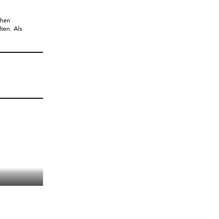
chen
lten. Als
!